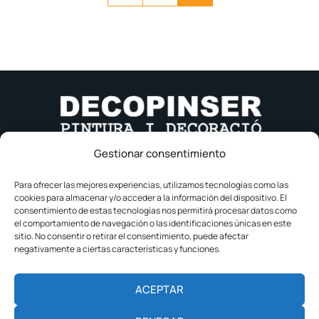
Gestionar consentimiento
977 500 255
610 033 785
Para ofrecer las mejores experiencias, utilizamos tecnologías como las
cookies para almacenar y/o acceder a la información del dispositivo. El
oscar@decopinser.com
consentimiento de estas tecnologías nos permitirá procesar datos como
Camí Barranc de l'Os, C-13 43520 Roquetes
el comportamiento de navegación o las identificaciones únicas en este
sitio. No consentir o retirar el consentimiento, puede afectar
Aviso Legal
negativamente a ciertas características y funciones.
Política de privacidad
ACEPTAR
Política de cookies